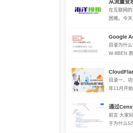
从流量变
在互联网的
困难。今天
容+社群+
Googl
目录为什么需
W-8BEN
CloudF
目录一、功能
年11月开始
通过Cen
前言 大家
于为什么S
查找源站I