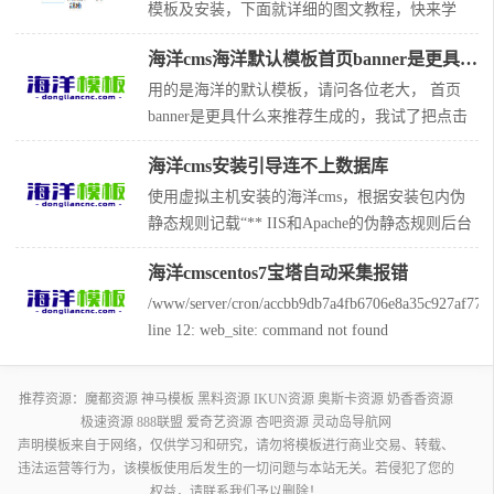
相关必要说明 01.全局标签 02.自定义标签 03.if标
模板及安装，下面就详细的图文教程，快来学
签和嵌套if标签subif(支持php语句、多e
习！ 第一步，从免费海洋cms模板下载网站
海洋cms海洋默认模板首页banner是更具什么来推荐生成的
（http://www.dongliancnc.com），选择喜好的模
板并下载，特别说明都是人工测试过的模板，保
用的是海洋的默认模板，请问各位老大， 首页
证使用哦。 第二步，将模板压缩包，上传文件到
banner是更具什么来推荐生成的，我试了把点击
网站templets目录下
数量调大， 但是并不是都进入了首页的banner
海洋cms安装引导连不上数据库
里，不知道是受什么影响的 解决方法： 每个模
板都不一样，根据模板实际调用的内容来决定。
使用虚拟主机安装的海洋cms，根据安装包内伪
一般情况下是根据星级。 配合模板标签检查
静态规则记载“** IIS和Apache的伪静态规则后台
直接自动生成” 虚拟主机应使用Apache的伪静态
海洋cmscentos7宝塔自动采集报错
且自动生成，但安装引导一直提示数据库连接失
败，已查证数据库信息无误 解决方法: 数据库连
/www/server/cron/accbb9db7a4fb6706e8a35c927af770
接失败,肯定还是你的数据库信息填写有问题。找
line 12: web_site: command not found
idc核实下
/www/server/cron/accbb9db7a4fb6706e8a35c927af770
line 15:
推荐资源：
魔都资源
神马模板
黑料资源
IKUN资源
奥斯卡资源
奶香香资源
极速资源
888联盟
爱奇艺资源
杏吧资源
灵动岛导航网
声明模板来自于网络，仅供学习和研究，请勿将模板进行商业交易、转载、
违法运营等行为，该模板使用后发生的一切问题与本站无关。若侵犯了您的
权益，请联系我们予以删除！