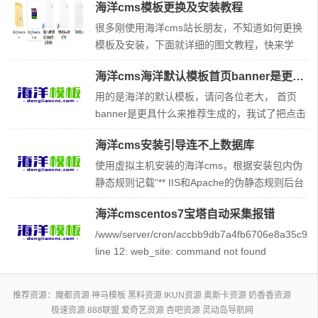
海洋cms模板更换及安装教程
洋cms模板标签大全，对于做站朋友，一定有
用，赶快收藏起来吧！海洋cms模板标签目录00.
很多刚使用海洋cms站长朋友，不知道如何更换
相关必要说明 01.全局标签 02.自定义标签 03.if
模板及安装，下面就详细的图文教程，快来学
标签和嵌套if标签subif(支持php语句、多e
习！ 第一步，从免费海洋cms模板下载网站
海洋cms海洋默认模板首页banner是更具什么来推荐生成的
（http://www.dongliancnc.com），选择喜好的
模板并下载，特别说明都是人工测试过的模板，
用的是海洋的默认模板，请问各位老大， 首页
保证使用哦。 第二步，将模板压缩包，上传文件
banner是更具什么来推荐生成的，我试了把点击
到网站templets目录下
数量调大， 但是并不是都进入了首页的banner
海洋cms安装引导连不上数据库
里，不知道是受什么影响的 解决方法： 每个模
板都不一样，根据模板实际调用的内容来决定。
使用虚拟主机安装的海洋cms，根据安装包内伪
一般情况下是根据星级。 配合模板标签检查
静态规则记载“** IIS和Apache的伪静态规则后台
直接自动生成” 虚拟主机应使用Apache的伪静态
海洋cmscentos7宝塔自动采集报错
且自动生成，但安装引导一直提示数据库连接失
败，已查证数据库信息无误 解决方法: 数据库连
/www/server/cron/accbb9db7a4fb6706e8a35c927
接失败,肯定还是你的数据库信息填写有问题。找
line 12: web_site: command not found
idc核实下
/www/server/cron/accbb9db7a4fb6706e8a35c927
line 15:
推荐资源：
魔都资源
神马模板
黑料资源
IKUN资源
奥斯卡资源
奶香香资源
极速资源
888联盟
爱奇艺资源
杏吧资源
灵动岛导航网